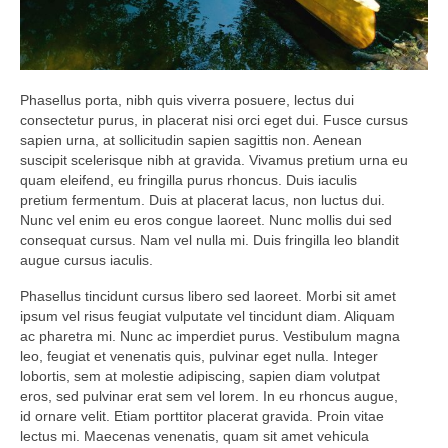
Phasellus porta, nibh quis viverra posuere, lectus dui
consectetur purus, in placerat nisi orci eget dui. Fusce cursus
sapien urna, at sollicitudin sapien sagittis non. Aenean
suscipit scelerisque nibh at gravida. Vivamus pretium urna eu
quam eleifend, eu fringilla purus rhoncus. Duis iaculis
pretium fermentum. Duis at placerat lacus, non luctus dui.
Nunc vel enim eu eros congue laoreet. Nunc mollis dui sed
consequat cursus. Nam vel nulla mi. Duis fringilla leo blandit
augue cursus iaculis.
Phasellus tincidunt cursus libero sed laoreet. Morbi sit amet
ipsum vel risus feugiat vulputate vel tincidunt diam. Aliquam
ac pharetra mi. Nunc ac imperdiet purus. Vestibulum magna
leo, feugiat et venenatis quis, pulvinar eget nulla. Integer
lobortis, sem at molestie adipiscing, sapien diam volutpat
eros, sed pulvinar erat sem vel lorem. In eu rhoncus augue,
id ornare velit. Etiam porttitor placerat gravida. Proin vitae
lectus mi. Maecenas venenatis, quam sit amet vehicula