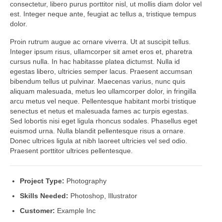
consectetur, libero purus porttitor nisl, ut mollis diam dolor vel
est. Integer neque ante, feugiat ac tellus a, tristique tempus
dolor.
Proin rutrum augue ac ornare viverra. Ut at suscipit tellus.
Integer ipsum risus, ullamcorper sit amet eros et, pharetra
cursus nulla. In hac habitasse platea dictumst. Nulla id
egestas libero, ultricies semper lacus. Praesent accumsan
bibendum tellus ut pulvinar. Maecenas varius, nunc quis
aliquam malesuada, metus leo ullamcorper dolor, in fringilla
arcu metus vel neque. Pellentesque habitant morbi tristique
senectus et netus et malesuada fames ac turpis egestas.
Sed lobortis nisi eget ligula rhoncus sodales. Phasellus eget
euismod urna. Nulla blandit pellentesque risus a ornare.
Donec ultrices ligula at nibh laoreet ultricies vel sed odio.
Praesent porttitor ultrices pellentesque.
Project Type:
Photography
Skills Needed:
Photoshop, Illustrator
Customer:
Example Inc