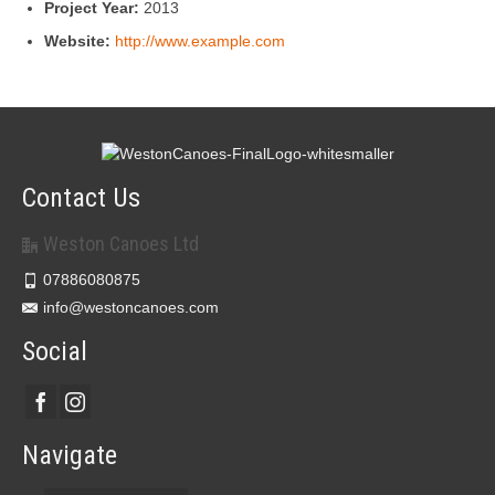
Project Year:
2013
Website:
http://www.example.com
Contact Us
Weston Canoes Ltd
07886080875
info@westoncanoes.com
Social
Navigate