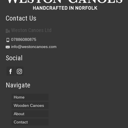
Contact Us
Weston Canoes Ltd
07886080875
info@westoncanoes.com
Social
Navigate
Home
Wooden Canoes
About
Contact