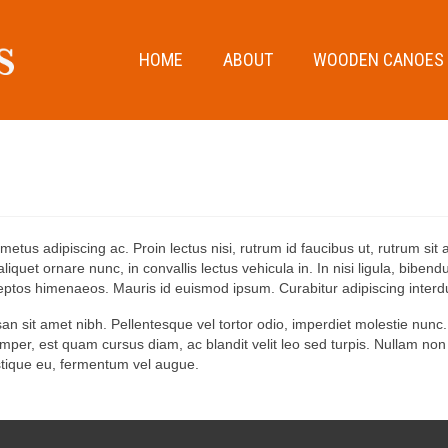
HOME
ABOUT
WOODEN CANOES
metus adipiscing ac. Proin lectus nisi, rutrum id faucibus ut, rutrum s
quet ornare nunc, in convallis lectus vehicula in. In nisi ligula, bibendum
nceptos himenaeos. Mauris id euismod ipsum. Curabitur adipiscing inter
 sit amet nibh. Pellentesque vel tortor odio, imperdiet molestie nunc.
per, est quam cursus diam, ac blandit velit leo sed turpis. Nullam non 
istique eu, fermentum vel augue.