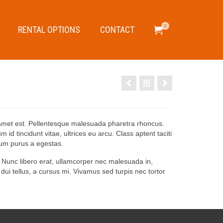
0
RENTAL OPTIONS
CONTACT
it amet est. Pellentesque malesuada pharetra rhoncus.
 id tincidunt vitae, ultrices eu arcu. Class aptent taciti
dum purus a egestas.
 Nunc libero erat, ullamcorper nec malesuada in,
dui tellus, a cursus mi. Vivamus sed turpis nec tortor