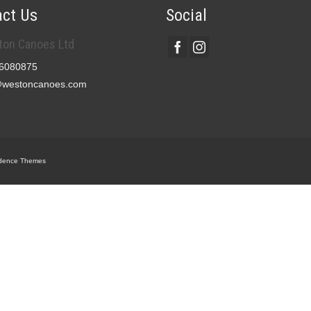
ct Us
Social
on Canoes Ltd
6080875
@westoncanoes.com
dence Themes