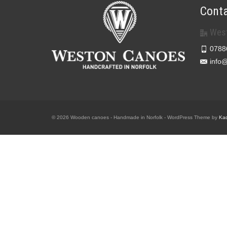
Conta
West
0788
info
© 2026 Wooden canoes - Handmade in Norfolk - WordPress Theme by
Ka